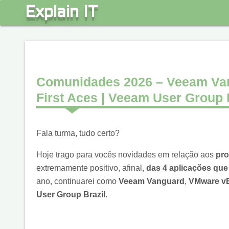
S
Explain IT
k
i
p
t
o
Comunidades 2026 – Veeam Van
c
First Aces | Veeam User Group 
o
n
t
Fala turma, tudo certo?
e
n
Hoje trago para vocês novidades em relação aos
pro
t
extremamente positivo, afinal,
das 4 aplicações que
ano, continuarei como
Veeam Vanguard
,
VMware v
User Group Brazil
.