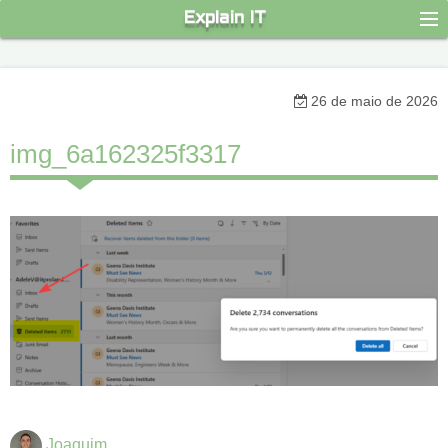
S
Explain IT
k
i
p
26 de maio de 2026
t
o
img_6a162325f3317
c
o
n
t
e
n
t
Joaquim