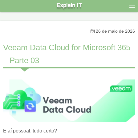
S
Explain IT
k
i
p
26 de maio de 2026
t
o
Veeam Data Cloud for Microsoft 365
c
– Parte 03
o
n
t
e
n
t
E aí pessoal, tudo certo?