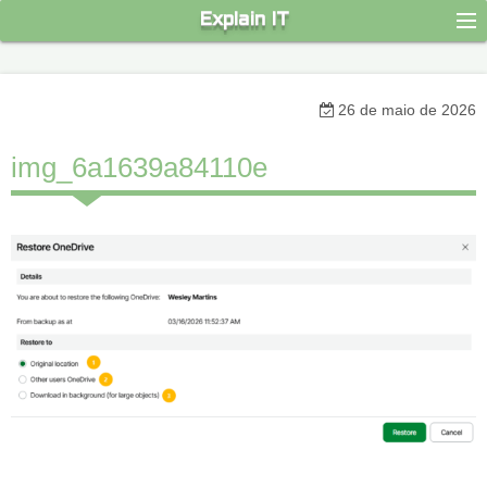
S
Explain IT
k
i
p
26 de maio de 2026
t
o
img_6a1639a84110e
c
o
n
t
e
n
t